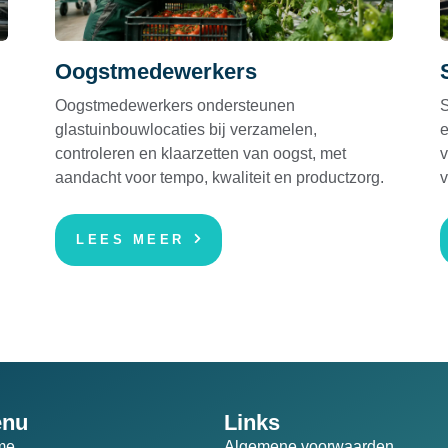
Oogstmedewerkers
Oogstmedewerkers ondersteunen
S
glastuinbouwlocaties bij verzamelen,
e
controleren en klaarzetten van oogst, met
v
aandacht voor tempo, kwaliteit en productzorg.
v
LEES MEER
nu
Links
me
Algemene voorwaarden