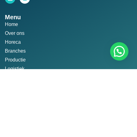
Menu
Home
Over ons
Horeca
Branches
Productie
Logistiek
Glastuinbouw
Contact
Links
Algemene voorwaarden
Privacybeleid
Sitemap